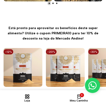
Está pronto para aproveitar os benefícios deste super
alimento? Utilize o cupom PRIMEIRA10 para ter 10% de
desconto na loja do Mercado Andino!
-
12
%
-
20
%
-
30
%
Maca Peruana Negra
Maca Peruana Negra
Maca Per
0
100g
3 Pacotes de 100g
5 Pacot
Loja
Meu Carrinho
Preço
R$ 76,90
Preço
R$ 67,90
Preço
R$ 230,70
Preço
R$ 184,90
Preço
R$ 384,5
padrão
promocional
padrão
promocional
padrão